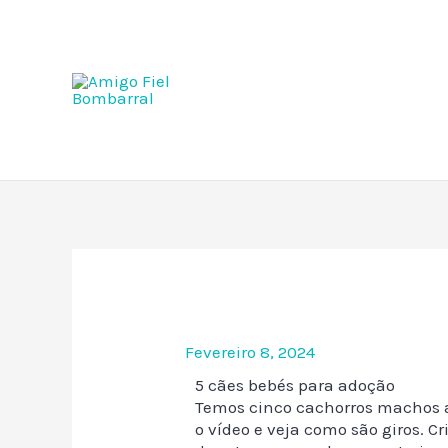
Skip
to
content
Fevereiro 8, 2024
5 cães bebés para adoção
Temos cinco cachorros machos a
o vídeo e veja como são giros.