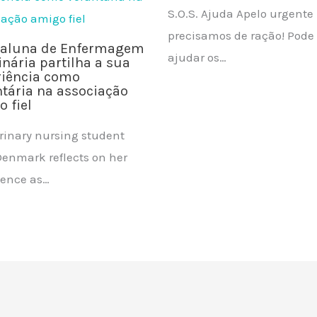
S.O.S. Ajuda Apelo urgente 
precisamos de ração! Pode
aluna de Enfermagem
ajudar os…
inária partilha a sua
riência como
tária na associação
 fiel
rinary nursing student
Denmark reflects on her
ience as…