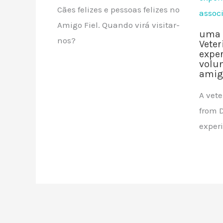
Cães felizes e pessoas felizes no
Amigo Fiel. Quando virá visitar-
uma 
nos?
Veter
expe
volun
amigo
A vete
from 
exper