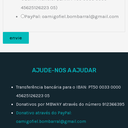
45625126223 05)
PayPal: oamigofiel.bombarral@gmail.com
envie
AJUDE-NOS A AJUDAR
Transferência bancária para o IBAN: PT50 0033 0000
45625126223 05
Donativos por MBWAY através do número 912366395
Donativo através do PayPal:
oamigofiel.bombarral@gmail.com