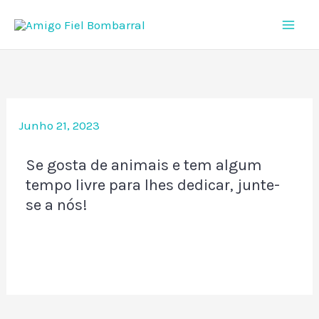
Skip
to
content
Junho 21, 2023
Se gosta de animais e tem algum
tempo livre para lhes dedicar, junte-
se a nós!