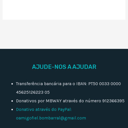
AJUDE-NOS A AJUDAR
Transferência bancária para o IBAN: PT50 0033 0000
45625126223 05
Donativos por MBWAY através do número 912366395
Donativo através do PayPal:
oamigofiel.bombarral@gmail.com